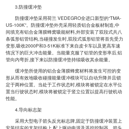
3.防撞缓冲垫
防撞缓冲垫采用荷兰 VEDEGRO全进口新型的“TMA-
US-100K”。防撞缓冲垫外壳采用轻质铝合金板材制造,中
间填充有铝合金薄膜蜂窝吸能材料,外部安装了双段式共八
条弧形铝管结构,当碰撞发生时,双段式弧形铝管将首先受力
变形,吸收2000P和3-51K标准下来自皮卡车以及更高车速
情况下的巨大冲击能量。当能量克服了铝管的变形率后,铝
管向内弯折,接下来以防撞缓冲垫持续吸收其余能量。
缓冲垫所使用的铝合金薄膜蜂窝材料将发生可控的变
形从而有效地吸收碰撞能量缓冲模块可以自动升降并且锁
定于两种位置。当处于工作状态时,模块将被锁定在水平位
置当行驶状态时,模块将被锁定于竖立位置以提高行驶机动
性能。
4.导向标志架
采用大型电子箭头反光标志牌,固定于防撞缓冲装置上
安装结实的支架结构上,配上驱动电源及遥控控制器。箭头