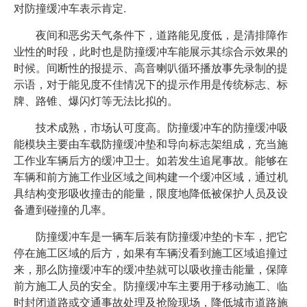
对防撞缓冲车表示肯定.
夜间和恶劣天气条件下，道路能见度低，是清排障作
业性的时段，此时也是防撞缓冲车能展示其综合示效果的
时候。间断性的报提示、高音喇叭循环播放事先录制的提
示语，对于能见度不佳情况下的提示作用是传统标志、标
牌、路锥、爆闪灯等无法比拟的。
技术成熟，市场认可度高。防撞缓冲车的防撞缓冲吸
能模块主要由车载防撞缓冲垫和导向标志架组成，充当施
工作业车辆后方的缓冲卫士。如若发生追尾事故。能够在
车辆和前方施工作业区域之间构建一个缓冲区域，通过机
具结构变形吸收撞击的能量，限度地降低被保护人员及设
备遭到碰撞的几率。
防撞缓冲车是一辆车后装有防撞缓冲垫的卡车，把它
停在施工区域的后方，如果有车辆没看到施工区域追撞过
来，那么防撞缓冲车的缓冲垫就可以吸收撞击能量，保障
前方施工人员的安全。防撞缓冲车主要用于移动施工、临
时封闭道路或交通事故处理及抢险现场，降低城市道路施