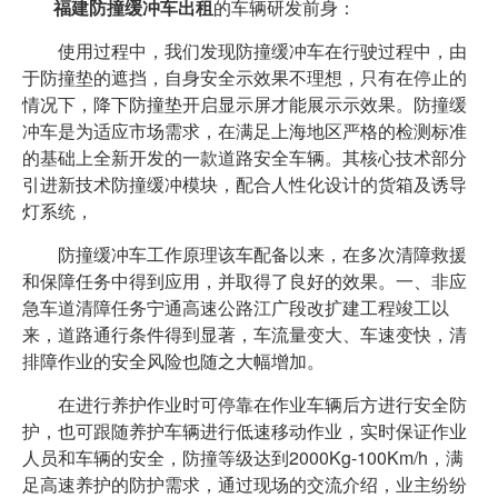
福建防撞缓冲车出租
的车辆研发前身：
使用过程中，我们发现防撞缓冲车在行驶过程中，由
于防撞垫的遮挡，自身安全示效果不理想，只有在停止的
情况下，降下防撞垫开启显示屏才能展示示效果。防撞缓
冲车是为适应市场需求，在满足上海地区严格的检测标准
的基础上全新开发的一款道路安全车辆。其核心技术部分
引进新技术防撞缓冲模块，配合人性化设计的货箱及诱导
灯系统，
防撞缓冲车工作原理该车配备以来，在多次清障救援
和保障任务中得到应用，并取得了良好的效果。一、非应
急车道清障任务宁通高速公路江广段改扩建工程竣工以
来，道路通行条件得到显著，车流量变大、车速变快，清
排障作业的安全风险也随之大幅增加。
在进行养护作业时可停靠在作业车辆后方进行安全防
护，也可跟随养护车辆进行低速移动作业，实时保证作业
人员和车辆的安全，防撞等级达到2000Kg-100Km/h，满
足高速养护的防护需求，通过现场的交流介绍，业主纷纷